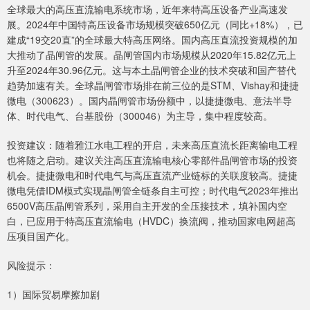
全球最大的高压直流输电系统市场，近年来特高压设备产业高速发
展。2024年中国特高压设备市场规模突破650亿元（同比+18%），已
建成“19交20直”的全球最大特高压网络。国内高压直流投资规模的加
大推动了晶闸管的发展。晶闸管国内市场规模从2020年15.82亿元上
升至2024年30.96亿元。这与本土晶闸管企业的技术突破和国产替代
趋势加速有关。全球晶闸管市场排在前三位的是STM、Vishay和捷捷
微电（300623）。国内晶闸管市场份额中，以捷捷微电、意法半导
体、时代电气、台基股份（300046）为主导，集中程度较高。
投资建议：随着雅江水电工程的开启，未来高压直流长距离输电工程
也将随之启动。建议关注高压直流输电核心零部件晶闸管市场的投资
机会。捷捷微电和时代电气与高压直流产业链标的关联度较高。捷捷
微电凭借IDM模式实现晶闸管全链条自主可控；时代电气2023年推出
6500V高压晶闸管系列，采用自主开发的全压接技术，填补国内空
白，已应用于特高压直流输电（HVDC）换流阀，推动国家电网超高
压项目国产化。
风险提示：
1）国际贸易摩擦加剧