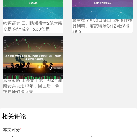
聚宝盆 7月30日佛山市场冷作模
哈福证券 四川路桥发生2笔大宗
具钢稳。宝武特冶Cr12MoV报
交易 合计成交15.30亿元
15.0
点点策略 士兵黄干宗：被2个越
南女兵劫走13年，回国后：希
望把她们接回来
相关评论
本文评分
*