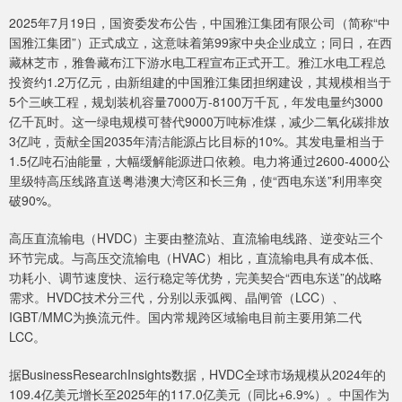
2025年7月19日，国资委发布公告，中国雅江集团有限公司（简称“中
国雅江集团”）正式成立，这意味着第99家中央企业成立；同日，在西
藏林芝市，雅鲁藏布江下游水电工程宣布正式开工。雅江水电工程总
投资约1.2万亿元，由新组建的中国雅江集团担纲建设，其规模相当于
5个三峡工程，规划装机容量7000万-8100万千瓦，年发电量约3000
亿千瓦时。这一绿电规模可替代9000万吨标准煤，减少二氧化碳排放
3亿吨，贡献全国2035年清洁能源占比目标的10%。其发电量相当于
1.5亿吨石油能量，大幅缓解能源进口依赖。电力将通过2600-4000公
里级特高压线路直送粤港澳大湾区和长三角，使“西电东送”利用率突
破90%。
高压直流输电（HVDC）主要由整流站、直流输电线路、逆变站三个
环节完成。与高压交流输电（HVAC）相比，直流输电具有成本低、
功耗小、调节速度快、运行稳定等优势，完美契合“西电东送”的战略
需求。HVDC技术分三代，分别以汞弧阀、晶闸管（LCC）、
IGBT/MMC为换流元件。国内常规跨区域输电目前主要用第二代
LCC。
据BusinessResearchInsights数据，HVDC全球市场规模从2024年的
109.4亿美元增长至2025年的117.0亿美元（同比+6.9%）。中国作为