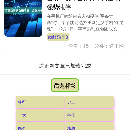
强势涨停
在手机厂商纷纷卷入AI硬件“军备竞
赛”时，字节跳动选择重新定义手机的“灵
魂”。 12月1日，字节跳动豆包团队发布
豆包手机助手技术预览版。据介绍，豆包
意胜配资平台
手机助手是在....
查看：
151
分类：
道正网
道正网文章已加载完成
话题标签
银行
史上
十大
科技
民企
涨超