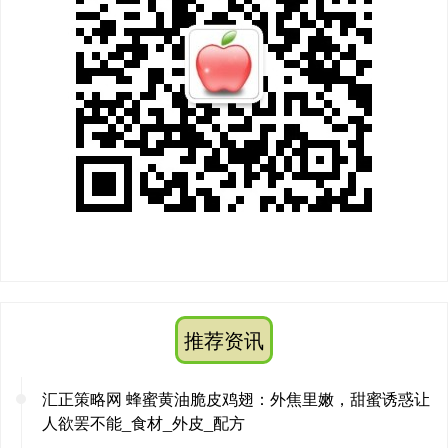
推荐资讯
汇正策略网 蜂蜜黄油脆皮鸡翅：外焦里嫩，甜蜜诱惑让
人欲罢不能_食材_外皮_配方